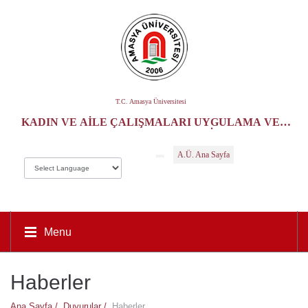
T.C. Amasya Üniversitesi
KADIN VE AILE ÇALIŞMALARI UYGULAMA VE
ARAŞTIRMA MERKEZI
A.Ü. Ana Sayfa
Menu
Haberler
Ana Sayfa /
Duyurular /
Haberler